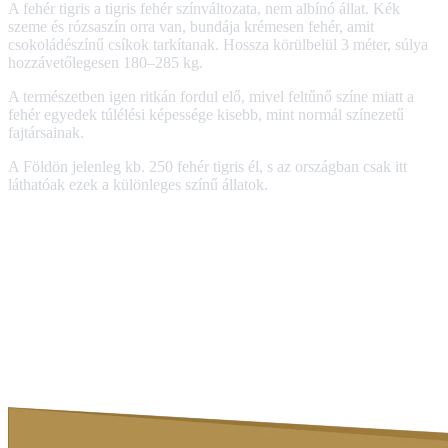
A fehér tigris a tigris fehér színváltozata, nem albínó állat. Kék
szeme és rózsaszín orra van, bundája krémesen fehér, amit
csokoládészínű csíkok tarkítanak. Hossza körülbelül 3 méter, súlya
hozzávetőlegesen 180–285 kg.
A természetben igen ritkán fordul elő, mivel feltűnő színe miatt a
fehér egyedek túlélési képessége kisebb, mint normál színezetű
fajtársainak.
A Földön jelenleg kb. 250 fehér tigris él, s az országban csak itt
láthatóak ezek a különleges színű állatok.