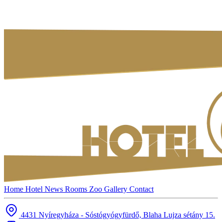
Home
Hotel
News
Rooms
Zoo
Gallery
Contact
4431 Nyíregyháza - Sóstógyógyfürdő, Blaha Lujza sétány 15.