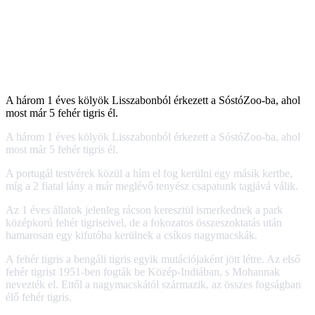
A három 1 éves kölyök Lisszabonból érkezett a SóstóZoo-ba, ahol
most már 5 fehér tigris él.
A három 1 éves kölyök Lisszabonból érkezett a SóstóZoo-ba, ahol
most már 5 fehér tigris él.
A portugál testvérek közül a hím el fog kerülni egy másik kertbe,
míg a 2 fiatal lány a már meglévő tenyész csapatunk tagjává válik.
Az 1 éves állatok jelenleg rácson keresztül ismerkednek a park
középkorú fehér tigriseivel, de a fokozatos összeszoktatás után
hamarosan egy kifutóba kerülnek a csíkos nagymacskák.
A fehér tigris a bengáli tigris egyik mutációjaként jött létre. Az első
fehér tigrist 1951-ben fogták be Közép-Indiában, s Mohannak
nevezték el. Ettől a nagymacskától származik, az összes fogságban
élő fehér tigris.