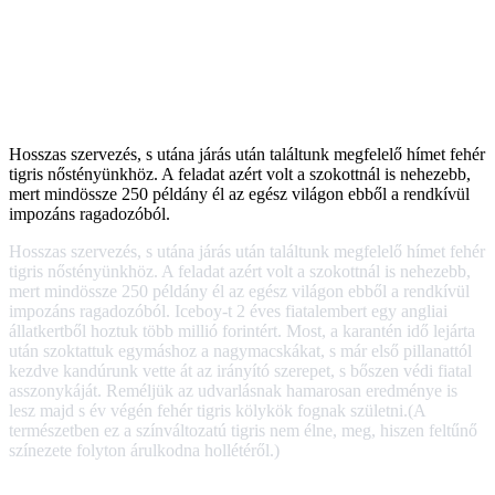
Hosszas szervezés, s utána járás után találtunk megfelelő hímet fehér
tigris nőstényünkhöz. A feladat azért volt a szokottnál is nehezebb,
mert mindössze 250 példány él az egész világon ebből a rendkívül
impozáns ragadozóból.
Hosszas szervezés, s utána járás után találtunk megfelelő hímet fehér
tigris nőstényünkhöz. A feladat azért volt a szokottnál is nehezebb,
mert mindössze 250 példány él az egész világon ebből a rendkívül
impozáns ragadozóból. Iceboy-t 2 éves fiatalembert egy angliai
állatkertből hoztuk több millió forintért. Most, a karantén idő lejárta
után szoktattuk egymáshoz a nagymacskákat, s már első pillanattól
kezdve kandúrunk vette át az irányító szerepet, s bőszen védi fiatal
asszonykáját. Reméljük az udvarlásnak hamarosan eredménye is
lesz majd s év végén fehér tigris kölykök fognak születni.(A
természetben ez a színváltozatú tigris nem élne, meg, hiszen feltűnő
színezete folyton árulkodna hollétéről.)