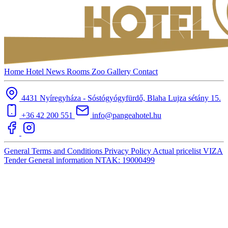
Home
Hotel
News
Rooms
Zoo
Gallery
Contact
4431 Nyíregyháza - Sóstógyógyfürdő, Blaha Lujza sétány 15.
+36 42 200 551
info@pangeahotel.hu
General Terms and Conditions
Privacy Policy
Actual pricelist
VIZA
Tender
General information
NTAK: 19000499