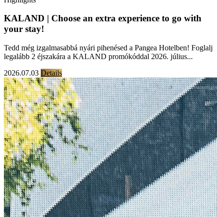
KALAND | Choose an extra experience to go with
your stay!
Tedd még izgalmasabbá nyári pihenésed a Pangea Hotelben! Foglalj
legalább 2 éjszakára a KALAND promókóddal 2026. július...
2026.07.03
Details