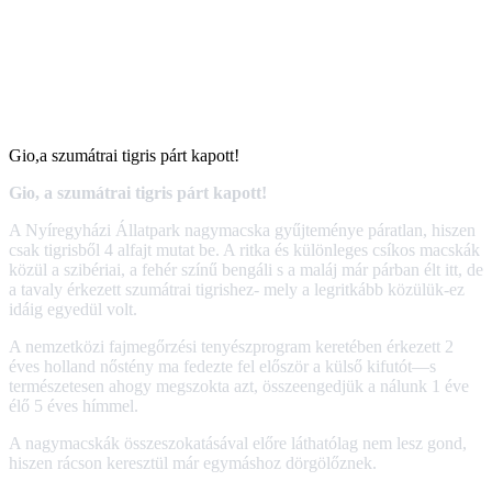
Gio,a szumátrai tigris párt kapott!
Gio, a szumátrai tigris párt kapott!
A Nyíregyházi Állatpark nagymacska gyűjteménye páratlan, hiszen
csak tigrisből 4 alfajt mutat be. A ritka és különleges csíkos macskák
közül a szibériai, a fehér színű bengáli s a maláj már párban élt itt, de
a tavaly érkezett szumátrai tigrishez- mely a legritkább közülük-ez
idáig egyedül volt.
A nemzetközi fajmegőrzési tenyészprogram keretében érkezett 2
éves holland nőstény ma fedezte fel először a külső kifutót—s
természetesen ahogy megszokta azt, összeengedjük a nálunk 1 éve
élő 5 éves hímmel.
A nagymacskák összeszokatásával előre láthatólag nem lesz gond,
hiszen rácson keresztül már egymáshoz dörgölőznek.