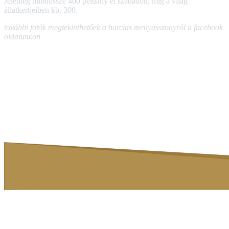
Jelenleg mindössze 400 példány él szabadon, míg a világ
állatkertjeiben kb. 300.
további fotók megtekinthetőek a harcias menyasszonyról a facebook
oldalunkon