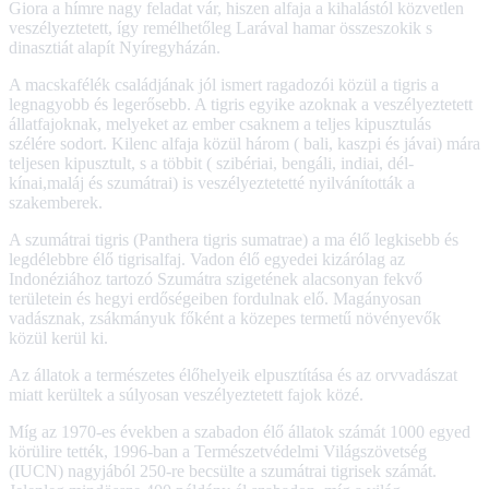
Giora a hímre nagy feladat vár, hiszen alfaja a kihalástól közvetlen
veszélyeztetett, így remélhetőleg Larával hamar összeszokik s
dinasztiát alapít Nyíregyházán.
A macskafélék családjának jól ismert ragadozói közül a tigris a
legnagyobb és legerősebb. A tigris egyike azoknak a veszélyeztetett
állatfajoknak, melyeket az ember csaknem a teljes kipusztulás
szélére sodort. Kilenc alfaja közül három ( bali, kaszpi és jávai) mára
teljesen kipusztult, s a többit ( szibériai, bengáli, indiai, dél-
kínai,maláj és szumátrai) is veszélyeztetetté nyilvánították a
szakemberek.
A szumátrai tigris (Panthera tigris sumatrae) a ma élő legkisebb és
legdélebbre élő tigrisalfaj. Vadon élő egyedei kizárólag az
Indonéziához tartozó Szumátra szigetének alacsonyan fekvő
területein és hegyi erdőségeiben fordulnak elő. Magányosan
vadásznak, zsákmányuk főként a közepes termetű növényevők
közül kerül ki.
Az állatok a természetes élőhelyeik elpusztítása és az orvvadászat
miatt kerültek a súlyosan veszélyeztetett fajok közé.
Míg az 1970-es években a szabadon élő állatok számát 1000 egyed
körülire tették, 1996-ban a Természetvédelmi Világszövetség
(IUCN) nagyjából 250-re becsülte a szumátrai tigrisek számát.