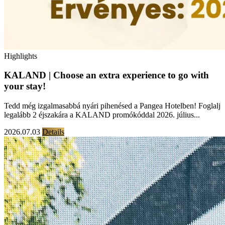
Highlights
KALAND | Choose an extra experience to go with
your stay!
Tedd még izgalmasabbá nyári pihenésed a Pangea Hotelben! Foglalj
legalább 2 éjszakára a KALAND promókóddal 2026. július...
2026.07.03
Details