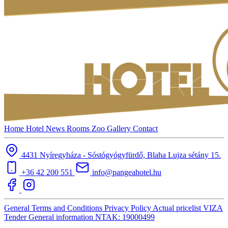
Home
Hotel
News
Rooms
Zoo
Gallery
Contact
4431 Nyíregyháza - Sóstógyógyfürdő, Blaha Lujza sétány 15.
+36 42 200 551
info@pangeahotel.hu
General Terms and Conditions
Privacy Policy
Actual pricelist
VIZA
Tender
General information
NTAK: 19000499