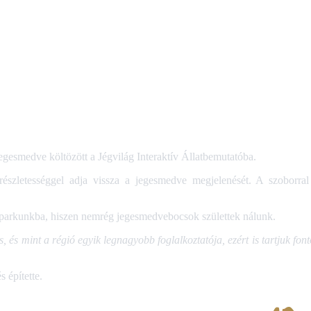
smedve költözött a Jégvilág Interaktív Állatbemutatóba.
észletességgel adja vissza a jegesmedve megjelenését. A szoborral a
tparkunkba, hiszen nemrég jegesmedvebocsok születtek nálunk.
 és mint a régió egyik legnagyobb foglalkoztatója, ezért is tartjuk fon
 építette.