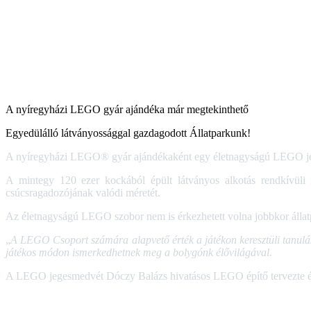
A nyíregyházi LEGO gyár ajándéka már megtekinthető
Egyedülálló látványossággal gazdagodott Állatparkunk!
A nyíregyházi LEGO® gyár ajándékaként egy életnagyságú LEGO jege
A mintegy 120 ezer kockából épült látványos alkotás rendkívüli r
csúcsragadozójának valódi méretét.
Az életnagyságú LEGO szobor nem is érkezhetett volna jobbkor álla
„
A LEGO Csoport számára alapvető érték a játékon keresztüli tanulás,
játékos módon ismerkedhetnek meg a bolygónk élővilágával.
A LEGO jegesmedvét Dóczy Balázs hivatásos LEGO építő tervezte és