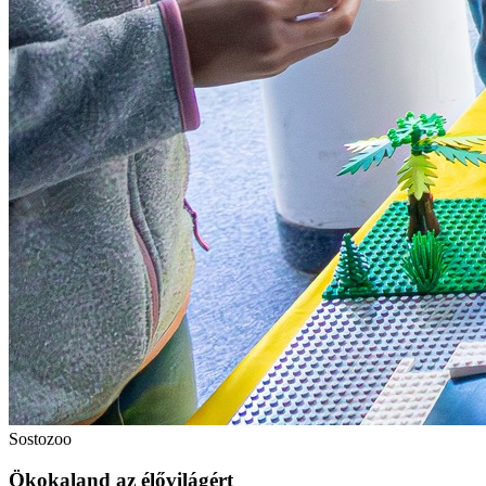
Sostozoo
Ökokaland az élővilágért