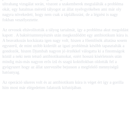
ultrahang vizsgálat során, viszont a szakemberek megtalálták a probléma
okát, egy hatalmas méretű tályogot az állat nyelvgyökében ami már oly
nagyra növekedett, hogy nem csak a táplálkozást, de a légzést is nagy
fokban veszélyeztette.
Az orvosok eltávolították a tályog tartalmát, így a probléma akut megoldást
kapott . A baktériumtenyésztés után megkezdődött egy antibiotikum kúra is.
A beavatkozás kockázata igen nagy volt, hiszen a főemlősök altatása sosem
egyszerű, de mint utóbb kiderült az igazi problémát később tapasztalták a
gondozók, hiszen Djumbah nagyon jó érzékkel válogatta ki a finomságok
közül a neki nem tetsző antibiotikumokat, ezért hosszú kísérletezés után
mindig más-más nagyon erős ízű és szagú koktélokban oldották fel a
gyógyszert hogy az állat szervezébe bejusson a megfelelő mennyiségű
hatóanyag.
Az operáció sikeres volt és az antibiotikum kúra is véget ért így a gorilla
hím most már elégedetten falatozik kifutójában.