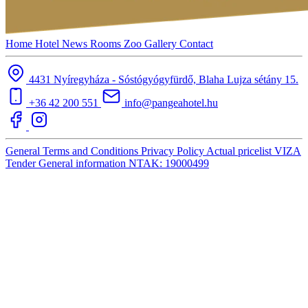
Home
Hotel
News
Rooms
Zoo
Gallery
Contact
4431 Nyíregyháza - Sóstógyógyfürdő, Blaha Lujza sétány 15.
+36 42 200 551
info@pangeahotel.hu
General Terms and Conditions
Privacy Policy
Actual pricelist
VIZA
Tender
General information
NTAK: 19000499