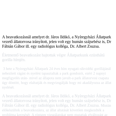
A beavatkozásnál amelyet dr. Járos Ildikó, a Nyíregyházi Állatpark
vezető állatorvosa irányított, jelen volt egy humán szájsebész is, Dr
Fábián Gábor ill. egy radiológus kolléga, Dr. Albert Zsuzsa.
Életmentő beavatkozást hajtottak végre Állatparkunk ezüsthátú
gorilla hímjén.
3 hete a Nyíregyházi Állatpark 24 éves hím nyugati-síkvidéki gorillájánál
nehezített rágást és nyelést tapasztaltak a park gondozói, ezért 2 napnyi
megfigyelés után- mivel az állapota nem javult-a park állatorvosi csapata
úgy döntött, hogy elaltatják és megvizsgálják hogy mi akadályozza az állat
nyelését.
A beavatkozásnál amelyet dr. Járos Ildikó, a Nyíregyházi Állatpark
vezető állatorvosa irányított, jelen volt egy humán szájsebész is, Dr
Fábián Gábor ill. egy radiológus kolléga, Dr. Albert Zsuzsa.
Miután
előkészültek a beavatkozásra, az állat altatását követően megkezdték a
probléma keresését. A röntgen vizsgálatokat nem mutattak elváltozást az