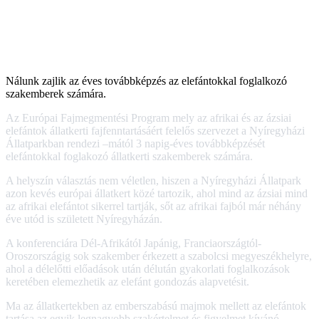
Nálunk zajlik az éves továbbképzés az elefántokkal foglalkozó
szakemberek számára.
Az Európai Fajmegmentési Program mely az afrikai és az ázsiai
elefántok állatkerti fajfenntartásáért felelős szervezet a Nyíregyházi
Állatparkban rendezi –mától 3 napig-éves továbbképzését
elefántokkal foglakozó állatkerti szakemberek számára.
A helyszín választás nem véletlen, hiszen a Nyíregyházi Állatpark
azon kevés európai állatkert közé tartozik, ahol mind az ázsiai mind
az afrikai elefántot sikerrel tartják, sőt az afrikai fajból már néhány
éve utód is született Nyíregyházán.
A konferenciára Dél-Afrikától Japánig, Franciaországtól-
Oroszországig sok szakember érkezett a szabolcsi megyeszékhelyre,
ahol a délelőtti előadások után délután gyakorlati foglalkozások
keretében elemezhetik az elefánt gondozás alapvetésit.
Ma az állatkertekben az emberszabású majmok mellett az elefántok
tartása az egyik legnagyobb szakértelmet és figyelmet kívánó