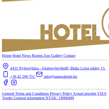
Home
Hotel
News
Rooms
Zoo
Gallery
Contact
4431 Nyíregyháza - Sóstógyógyfürdő, Blaha Lujza sétány 15.
+36 42 200 551
info@pangeahotel.hu
General Terms and Conditions
Privacy Policy
Actual pricelist
VIZA
Tender
General information
NTAK: 19000499