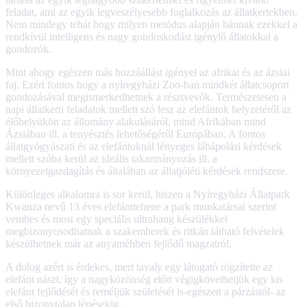
feladat, ami az egyik legveszélyesebb foglalkozás az állatkertekben.
Nem mindegy tehát hogy milyen metódus alapján bánnak ezekkel a
rendkívül intelligens és nagy gondoskodást igénylő állatokkal a
gondozók.
Mint ahogy egészen más hozzáállást igényel az afrikai és az ázsiai
faj. Ezért fontos hogy a nyíregyházi Zoo-ban mindkét állatcsoport
gondozásával megismerkedhetnek a résztvevők. Természetesen a
napi állatkerti feladatok mellett szó lesz az elefántok helyzetéről az
élőhelyükön az állomány alakulásáról, mind Afrikában mind
Ázsiában ill. a tenyésztés lehetőségéről Európában. A fontos
állatgyógyászati és az elefántoknál lényeges lábápolási kérdések
mellett szóba kerül az ideális takarmányozás ill. a
környezetgazdagítás és általában az állatjóléti kérdések rendszere.
Különleges alkalomra is sor kerül, hiszen a Nyíregyházi Állatpark
Kwanza nevű 13 éves elefánttehene a park munkatársai szerint
vemhes és most egy speciális ultrahang készülékkel
megbizonyosodhatnak a szakemberek és ritkán látható felvételek
készülhetnek már az anyaméhben fejlődő magzatról.
A dolog azért is érdekes, mert tavaly egy látogató rögzítette az
elefánt nászt, így a nagyközönség előtt végigkövethetjük egy kis
elefánt fejlődését és reméljük születését is-egészen a párzástól- az
első bizonytalan lépésekig.