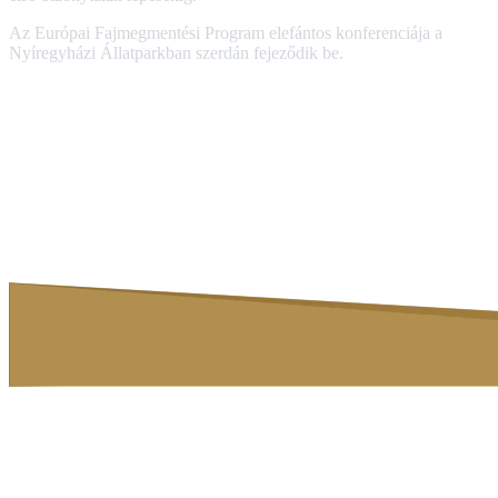
Az Európai Fajmegmentési Program elefántos konferenciája a
Nyíregyházi Állatparkban szerdán fejeződik be.