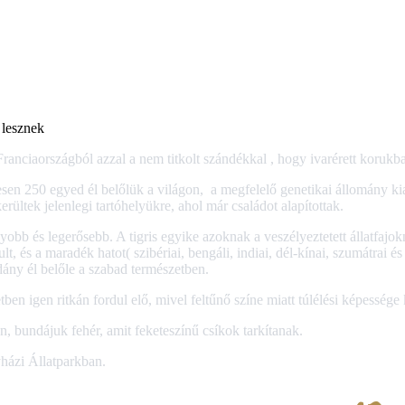
 lesznek
Franciaországból azzal a nem titkolt szándékkal , hogy ivarérett korukba
esen 250 egyed él belőlük a világon, a megfelelő genetikai állomány ki
erültek jelenlegi tartóhelyükre, ahol már családot alapítottak.
yobb és legerősebb. A tigris egyike azoknak a veszélyeztetett állatfajo
ult, és a maradék hatot( szibériai, bengáli, indiai, dél-kínai, szumátrai é
dány él belőle a szabad természetben.
zetben igen ritkán fordul elő, mivel feltűnő színe miatt túlélési képesség
n, bundájuk fehér, amit feketeszínű csíkok tarkítanak.
yházi Állatparkban.