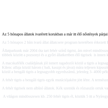
Az 5 hónapos állatok ivarérett korukban a már itt élő nőstények párjai
Az 5 hónapos 2 hím ivarú állat állatcsere program keretében érkezett 
Állatparkunk már 2004 óta tart fehér színű tigrist, ám mivel mindössz
többek között a pozsonyi és a győri állatkertben élő tigrisek is innen k
A macskafélék családjának jól ismert ragadozói közül a tigris a legnag
Kilenc alfaja közül három ( bali, kaszpi és jávai) mára teljesen kipuszt
közül a bengáli tigris a legnagyobb egyedszámú, jelenleg 3- 4000 pél
A fehér tigris a bengáli tigris egyik mutációjaként jött létre. A termés
A fehér tigrisek nem albínó állatok. Kék szemük és rózsaszín orruk va
A világon mindösszesen kb. 250 fehér tigris él, köztük 5 itt a Nyíreg