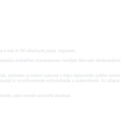
n a már itt élő nőstények párjai legyenek.
alakítása érdekében folyamatosan cseréljük őket más állatkertekkel-
knak, melyeket az ember csaknem a teljes kipusztulás szélére sodort.
s maláj) is veszélyeztetetté nyilvánították a szakemberek. Az alfajok
e kisebb, mint normál színezetű társainak.