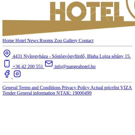
Home
Hotel
News
Rooms
Zoo
Gallery
Contact
4431 Nyíregyháza - Sóstógyógyfürdő, Blaha Lujza sétány 15.
+36 42 200 551
info@pangeahotel.hu
General Terms and Conditions
Privacy Policy
Actual pricelist
VIZA
Tender
General information
NTAK: 19000499