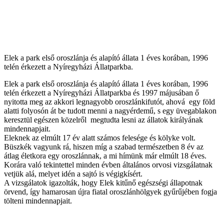
Elek a park első oroszlánja és alapító állata 1 éves korában, 1996
telén érkezett a Nyíregyházi Állatparkba.
Elek a park első oroszlánja és alapító állata 1 éves korában, 1996
telén érkezett a Nyíregyházi Állatparkba és 1997 májusában ő
nyitotta meg az akkori legnagyobb oroszlánkifutót, ahová egy föld
alatti folyosón át be tudott menni a nagyérdemű, s egy üvegablakon
keresztül egészen közelről megtudta lesni az állatok királyának
mindennapjait.
Eleknek az elmúlt 17 év alatt számos felesége és kölyke volt.
Büszkék vagyunk rá, hiszen míg a szabad természetben 8 év az
átlag életkora egy oroszlánnak, a mi hímünk már elmúlt 18 éves.
Korára való tekintettel minden évben általános orvosi vizsgálatnak
vetjük alá, melyet idén a sajtó is végigkísért.
A vizsgálatok igazolták, hogy Elek kitűnő egészségi állapotnak
örvend, így hamarosan újra fiatal oroszlánhölgyek gyűrűjében fogja
tölteni mindennapjait.