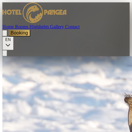
Home
Rooms
Highlights
Gallery
Contact
Booking
EN