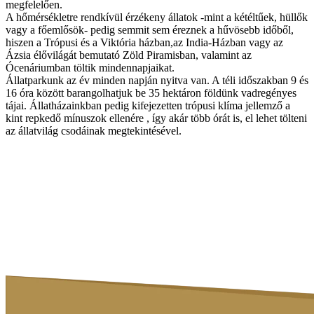
megfelelően.
A hőmérsékletre rendkívül érzékeny állatok -mint a kétéltűek, hüllők
vagy a főemlősök- pedig semmit sem éreznek a hűvösebb időből,
hiszen a Trópusi és a Viktória házban,az India-Házban vagy az
Ázsia élővilágát bemutató Zöld Piramisban, valamint az
Ócenáriumban töltik mindennapjaikat.
Állatparkunk az év minden napján nyitva van. A téli időszakban 9 és
16 óra között barangolhatjuk be 35 hektáron földünk vadregényes
tájai. Állatházainkban pedig kifejezetten trópusi klíma jellemző a
kint repkedő mínuszok ellenére , így akár több órát is, el lehet tölteni
az állatvilág csodáinak megtekintésével.