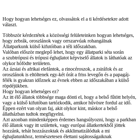
Hogy hogyan lehetséges ez, olvassátok el a ti kérdésetekre adott
választ.
Többször kérdeztétek a közösségi felületeinken hogyan lehetséges,
hogy zebrák, oroszlánok vagy orrszarvúak rohangálnak
Állatparkunk külső kifutóiban a téli időszakban.
Valóban először meglepő lehet, hogy egy állatparki séta során
a szubtrópusi és trópusi éghajlatot képviselő állatok is láthatóak az
olykor hófödte területen.
Az ázsiai és afrikai elefántok, a rinocéroszok, a zsiráfok és az
oroszlánok is eltöltenek egy-két órát a friss levegőn és a papagáj-
félék is gyakran időznek az évnek ebben az időszakában a külső
röpdéjükben.
Hogy hogyan lehetséges ez?
Az itt élő állatok többsége maga dönti el, hogy a belső fűtött helyén,
vagy a külső kifutóban tartózkodik, amikor hűvösre fordul az idő.
Éppen ezért van olyan faj, akit olykor kint, máskor a belső
állatházban tudtok megfigyelni.
Azt azonban mindenképpen érdemes hangsúlyozni, hogy a parkban
élő állatok vagy itt születtek, vagy európai állatkertekből jöttek
hozzánk, tehát hozzászoktak és akklimatizálódtak a mi
éghajlatunkhoz, természetesen élettani sajátosságaiknak