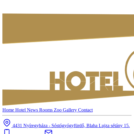
Home
Hotel
News
Rooms
Zoo
Gallery
Contact
4431 Nyíregyháza - Sóstógyógyfürdő, Blaha Lujza sétány 15.