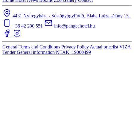
Home
Hotel
News
Rooms
Zoo
Gallery
Contact
4431 Nyíregyháza - Sóstógyógyfürdő, Blaha Lujza sétány 15.
+36 42 200 551
info@pangeahotel.hu
General Terms and Conditions
Privacy Policy
Actual pricelist
VIZA
Tender
General information
NTAK: 19000499