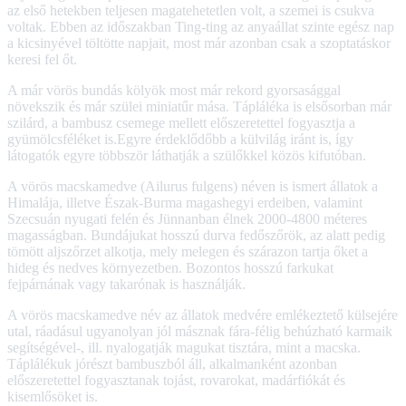
az első hetekben teljesen magatehetetlen volt, a szemei is csukva
voltak. Ebben az időszakban Ting-ting az anyaállat szinte egész nap
a kicsinyével töltötte napjait, most már azonban csak a szoptatáskor
keresi fel őt.
A már vörös bundás kölyök most már rekord gyorsasággal
növekszik és már szülei miniatűr mása. Tápláléka is elsősorban már
szilárd, a bambusz csemege mellett előszeretettel fogyasztja a
gyümölcsféléket is.Egyre érdeklődőbb a külvilág iránt is, így
látogatók egyre többször láthatják a szülőkkel közös kifutóban.
A vörös macskamedve (Ailurus fulgens) néven is ismert állatok a
Himalája, illetve Észak-Burma magashegyi erdeiben, valamint
Szecsuán nyugati felén és Jünnanban élnek 2000-4800 méteres
magasságban. Bundájukat hosszú durva fedőszőrök, az alatt pedig
tömött aljszőrzet alkotja, mely melegen és szárazon tartja őket a
hideg és nedves környezetben. Bozontos hosszú farkukat
fejpárnának vagy takarónak is használják.
A vörös macskamedve név az állatok medvére emlékeztető külsejére
utal, ráadásul ugyanolyan jól másznak fára-félig behúzható karmaik
segítségével-, ill. nyalogatják magukat tisztára, mint a macska.
Táplálékuk jórészt bambuszból áll, alkalmanként azonban
előszeretettel fogyasztanak tojást, rovarokat, madárfiókát és
kisemlősöket is.