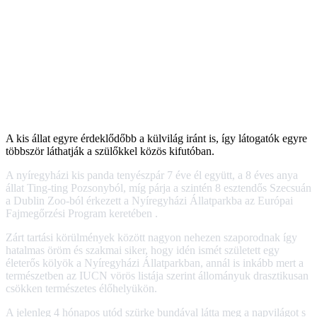
A kis állat egyre érdeklődőbb a külvilág iránt is, így látogatók egyre
többször láthatják a szülőkkel közös kifutóban.
A nyíregyházi kis panda tenyészpár 7 éve él együtt, a 8 éves anya
állat Ting-ting Pozsonyból, míg párja a szintén 8 esztendős Szecsuán
a Dublin Zoo-ból érkezett a Nyíregyházi Állatparkba az Európai
Fajmegőrzési Program keretében .
Zárt tartási körülmények között nagyon nehezen szaporodnak így
hatalmas öröm és szakmai siker, hogy idén ismét született egy
életerős kölyök a Nyíregyházi Állatparkban, annál is inkább mert a
természetben az IUCN vörös listája szerint állományuk drasztikusan
csökken természetes élőhelyükön.
A jelenleg 4 hónapos utód szürke bundával látta meg a napvilágot s