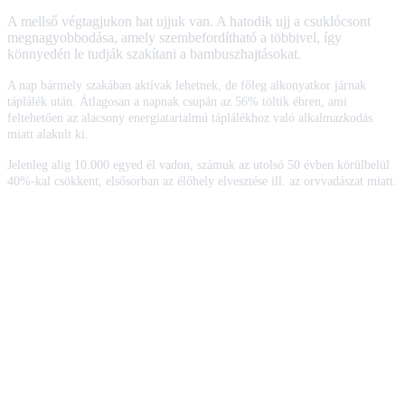
A mellső végtagjukon hat ujjuk van. A hatodik ujj a csuklócsont
megnagyobbodása, amely szembefordítható a többivel, így
könnyedén le tudják szakítani a bambuszhajtásokat.
A nap bármely szakában aktívak lehetnek, de főleg alkonyatkor járnak
táplálék után. Átlagosan a napnak csupán az 56% töltik ébren, ami
feltehetően az alacsony energiatartalmú táplálékhoz való alkalmazkodás
miatt alakult ki.
Jelenleg alig 10.000 egyed él vadon, számuk az utolsó 50 évben körülbelül
40%-kal csökkent, elsősorban az élőhely elvesztése ill. az orvvadászat miatt.