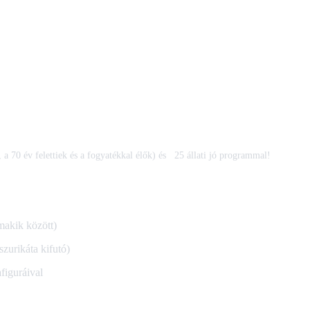
 a 70 év felettiek és a fogyatékkal élők)
és
25 állati jó programmal!
makik között)
szurikáta kifutó)
afiguráival