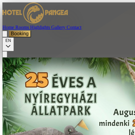
Home
Rooms
Highlights
Gallery
Contact
Booking
EN