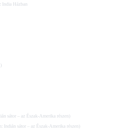
az India Házban
)
dián sátor – az Észak-Amerika részen)
n: Indián sátor – az Észak-Amerika részen)