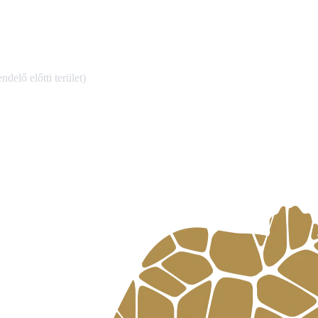
ndelő előtti terület)