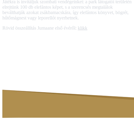
Játékra is invitáljuk szombati vendégeinket: a park látogatói területén
elrejtünk 100 db elefántos képet, s a szerencsés megtalálok
beválthatják azokat zsákbamacskára, így elefántos könyvet, bögrét,
hűtőmágnest vagy leporellót nyerhetnek.
Rövid összeállítás Jumaane első évéről:
klikk