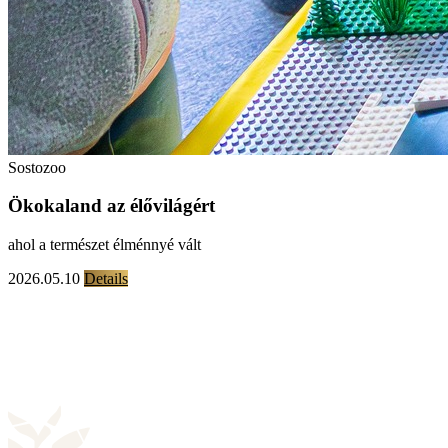
Sostozoo
Ökokaland az élővilágért
ahol a természet élménnyé vált
2026.05.10
Details