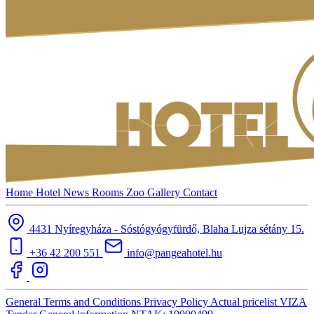
Home
Hotel
News
Rooms
Zoo
Gallery
Contact
4431 Nyíregyháza - Sóstógyógyfürdő, Blaha Lujza sétány 15.
+36 42 200 551
info@pangeahotel.hu
General Terms and Conditions
Privacy Policy
Actual pricelist
VIZA