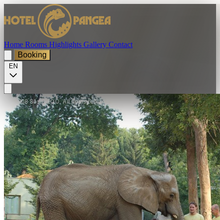
Home
Rooms
Highlights
Gallery
Contact
Booking
EN