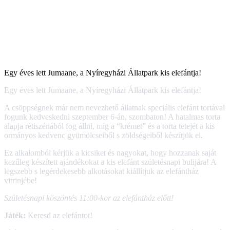
Egy éves lett Jumaane, a Nyíregyházi Állatpark kis elefántja!
Egy éves lett Jumaane, a Nyíregyházi Állatpark kis elefántja!
A csöppségnek már nem nevezhető állatnak speciális elefánt tortával
fogunk kedveskedni szeptember 6-án, szombaton! A hatalmas torta
alapja rétiszénából fog állni, míg a “krémet” és a torta tetejét a kis
ormányos kedvenc gyümölcseiből s zöldségeiből készítjük el.
Ez alkalomból kérjük a kicsiket és nagyokat, hogy hozzanak saját
kezűleg készített ajándékokat a kis elefánt születésnapi bulijára! A
legszebb s legérdekesebb alkotásokat kiállítjuk az elefántház
vitrinjébe!
Születésnapi köszöntés 11:00-kor az elefántház előtt!
Játék:
Keresd az elefántot!