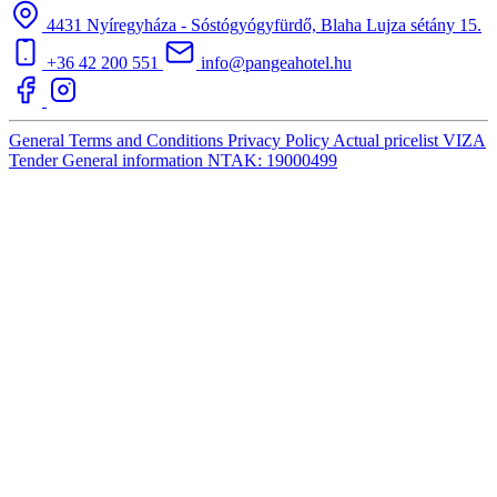
4431 Nyíregyháza - Sóstógyógyfürdő, Blaha Lujza sétány 15.
+36 42 200 551
info@pangeahotel.hu
General Terms and Conditions
Privacy Policy
Actual pricelist
VIZA
Tender
General information
NTAK: 19000499