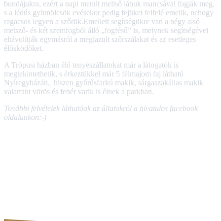
bundájukra, ezért a napi menüt mellső lábuk mancsával fogják meg,
s a lédús gyümölcsök evésekor pedig fejüket felfelé emelik, nehogy
ragacsos legyen a szőrük.Emellett segítségükre van a négy alsó
metsző- és két szemfogból álló „fogfésű” is, melynek segítségével
eltávolítják egymásról a meglazult szőrszálakat és az esetleges
élősködőket.
A Trópusi házban élő tenyészállatokat már a látogatók is
megtekintethetik, s érkeztükkel már 5 félmajom faj látható
Nyíregyházán, hiszen gyűrűsfarkú makik, sárgaszakállas makik
valamint vörös és fehér varik is élnek a parkban.
További felvételek láthatóak az állatokról a hivatalos facebook
oldalunkon:-)