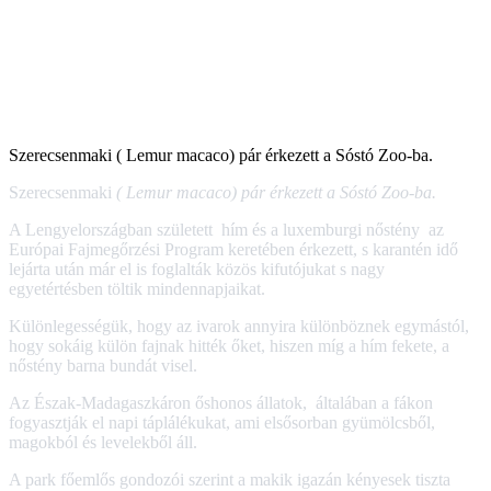
Szerecsenmaki ( Lemur macaco) pár érkezett a Sóstó Zoo-ba.
Szerecsenmaki
( Lemur macaco) pár érkezett a Sóstó Zoo-ba.
A Lengyelországban született hím és a luxemburgi nőstény az
Európai Fajmegőrzési Program keretében érkezett, s karantén idő
lejárta után már el is foglalták közös kifutójukat s nagy
egyetértésben töltik mindennapjaikat.
Különlegességük, hogy az ivarok annyira különböznek egymástól,
hogy sokáig külön fajnak hitték őket, hiszen míg a hím fekete, a
nőstény barna bundát visel.
Az Észak-Madagaszkáron őshonos állatok, általában a fákon
fogyasztják el napi táplálékukat, ami elsősorban gyümölcsből,
magokból és levelekből áll.
A park főemlős gondozói szerint a makik igazán kényesek tiszta