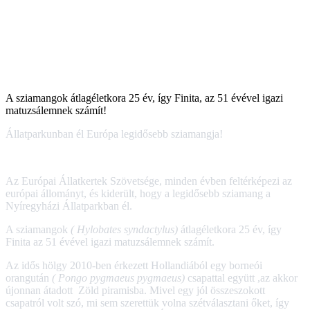
A sziamangok átlagéletkora 25 év, így Finita, az 51 évével igazi
matuzsálemnek számít!
Állatparkunban él Európa legidősebb sziamangja!
Az Európai Állatkertek Szövetsége, minden évben feltérképezi az
európai állományt, és kiderült, hogy a legidősebb sziamang a
Nyíregyházi Állatparkban él.
A sziamangok
( Hylobates syndactylus)
átlagéletkora 25 év, így
Finita az 51 évével igazi matuzsálemnek számít.
Az idős hölgy 2010-ben érkezett Hollandiából egy borneói
orangután
( Pongo pygmaeus pygmaeus)
csapattal együtt ,az akkor
újonnan átadott Zöld piramisba. Mivel egy jól összeszokott
csapatról volt szó, mi sem szerettük volna szétválasztani őket, így