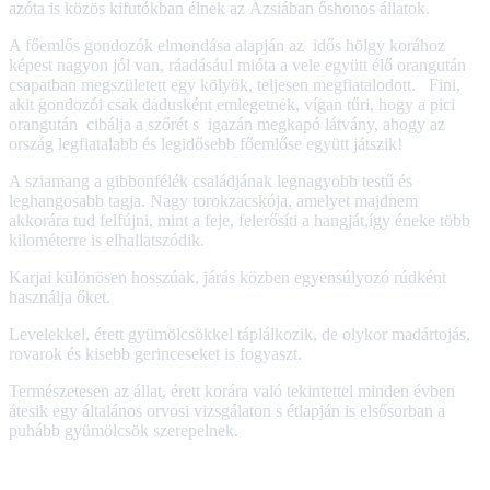
azóta is közös kifutókban élnek az Ázsiában őshonos állatok.
A főemlős gondozók elmondása alapján az idős hölgy korához
képest nagyon jól van, ráadásául mióta a vele együtt élő orangután
csapatban megszületett egy kölyök, teljesen megfiatalodott. Fini,
akit gondozói csak dadusként emlegetnek, vígan tűri, hogy a pici
orangután cibálja a szőrét s igazán megkapó látvány, ahogy az
ország legfiatalabb és legidősebb főemlőse együtt játszik!
A sziamang a gibbonfélék családjának legnagyobb testű és
leghangosabb tagja. Nagy torokzacskója, amelyet majdnem
akkorára tud felfújni, mint a feje, felerősíti a hangját,így éneke több
kilométerre is elhallatszódik.
Karjai különösen hosszúak, járás közben egyensúlyozó rúdként
használja őket.
Levelekkel, érett gyümölcsökkel táplálkozik, de olykor madártojás,
rovarok és kisebb gerinceseket is fogyaszt.
Természetesen az állat, érett korára való tekintettel minden évben
átesik egy általános orvosi vizsgálaton s étlapján is elsősorban a
puhább gyümölcsök szerepelnek.