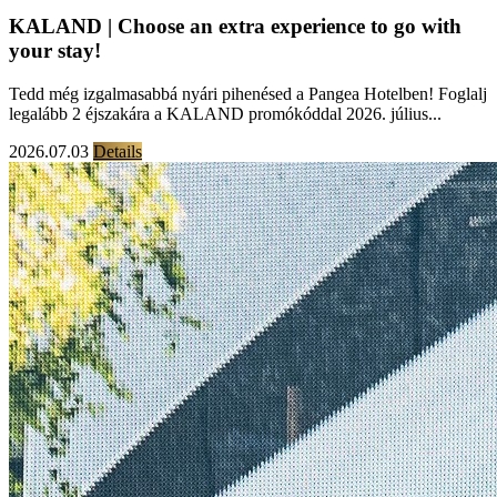
KALAND | Choose an extra experience to go with
your stay!
Tedd még izgalmasabbá nyári pihenésed a Pangea Hotelben! Foglalj
legalább 2 éjszakára a KALAND promókóddal 2026. július...
2026.07.03
Details