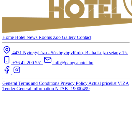
Home
Hotel
News
Rooms
Zoo
Gallery
Contact
4431 Nyíregyháza - Sóstógyógyfürdő, Blaha Lujza sétány 15.
+36 42 200 551
info@pangeahotel.hu
General Terms and Conditions
Privacy Policy
Actual pricelist
VIZA
Tender
General information
NTAK: 19000499