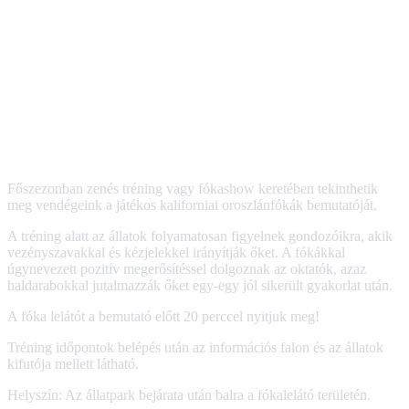
Főszezonban zenés tréning vagy fókashow keretében tekinthetik
meg vendégeink a játékos kaliforniai oroszlánfókák bemutatóját.
A tréning alatt az állatok folyamatosan figyelnek gondozóikra, akik
vezényszavakkal és kézjelekkel irányítják őket. A fókákkal
úgynevezett pozitív megerősítéssel dolgoznak az oktatók, azaz
haldarabokkal jutalmazzák őket egy-egy jól sikerült gyakorlat után.
A fóka lelátót a bemutató előtt 20 perccel nyitjuk meg!
Tréning időpontok belépés után az információs falon és az állatok
kifutója mellett látható.
Helyszín: Az állatpark bejárata után balra a fókalelátó területén.