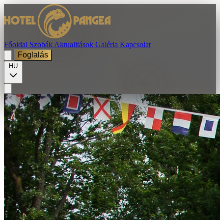
Főoldal
Szobák
Aktualitások
Galéria
Kapcsolat
Foglalás
HU