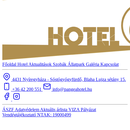
Főoldal
Hotel
Aktualitások
Szobák
Állatpark
Galéria
Kapcsolat
4431 Nyíregyháza - Sóstógyógyfürdő, Blaha Lujza sétány 15.
+36 42 200 551
info@pangeahotel.hu
ÁSZF
Adatvédelem
Aktuális árlista
VIZA
Pályázat
Vendégtájékoztató
NTAK: 19000499