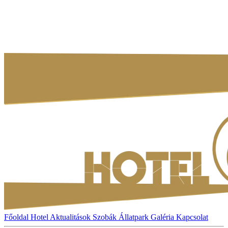
Főoldal
Hotel
Aktualitások
Szobák
Állatpark
Galéria
Kapcsolat