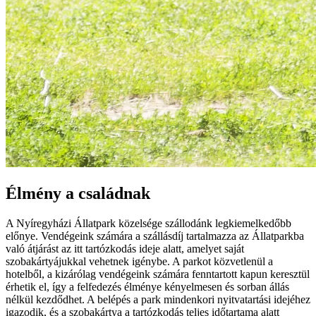
Élmény a családnak
A Nyíregyházi Állatpark közelsége szállodánk legkiemelkedőbb
előnye. Vendégeink számára a szállásdíj tartalmazza az Állatparkba
való átjárást az itt tartózkodás ideje alatt, amelyet saját
szobakártyájukkal vehetnek igénybe. A parkot közvetlenül a
hotelből, a kizárólag vendégeink számára fenntartott kapun keresztül
érhetik el, így a felfedezés élménye kényelmesen és sorban állás
nélkül kezdődhet. A belépés a park mindenkori nyitvatartási idejéhez
igazodik, és a szobakártya a tartózkodás teljes időtartama alatt