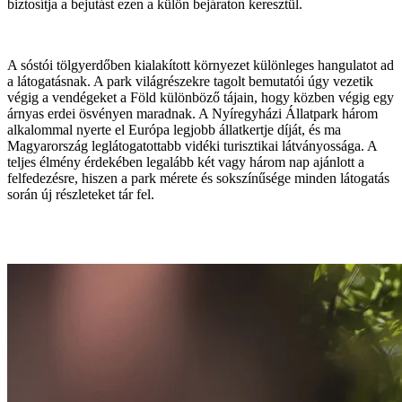
biztosítja a bejutást ezen a külön bejáraton keresztül.
A sóstói tölgyerdőben kialakított környezet különleges hangulatot ad
a látogatásnak. A park világrészekre tagolt bemutatói úgy vezetik
végig a vendégeket a Föld különböző tájain, hogy közben végig egy
árnyas erdei ösvényen maradnak. A Nyíregyházi Állatpark három
alkalommal nyerte el Európa legjobb állatkertje díját, és ma
Magyarország leglátogatottabb vidéki turisztikai látványossága. A
teljes élmény érdekében legalább két vagy három nap ajánlott a
felfedezésre, hiszen a park mérete és sokszínűsége minden látogatás
során új részleteket tár fel.