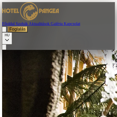
Főoldal
Szobák
Aktualitások
Galéria
Kapcsolat
Foglalás
HU