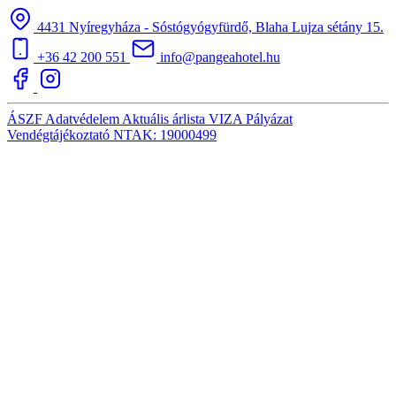
4431 Nyíregyháza - Sóstógyógyfürdő, Blaha Lujza sétány 15.
+36 42 200 551
info@pangeahotel.hu
ÁSZF
Adatvédelem
Aktuális árlista
VIZA
Pályázat
Vendégtájékoztató
NTAK: 19000499