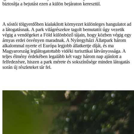
biztosítja a bejutást ezen a külön bejáraton keresztül.
A sóstói tölgyerdőben kialakított környezet különleges hangulatot ad
a látogatásnak. A park világrészekre tagolt bemutatói úgy vezetik
végig a vendégeket a Föld különböző tájain, hogy közben végig egy
árnyas erdei ösvényen maradnak. A Nyíregyházi Állatpark három
alkalommal nyerte el Európa legjobb állatkertje díját, és ma
Magyarország leglátogatottabb vidéki turisztikai látványossága. A
teljes élmény érdekében legalább két vagy három nap ajánlott a
felfedezésre, hiszen a park mérete és sokszínűsége minden látogatás
során új részleteket tár fel.