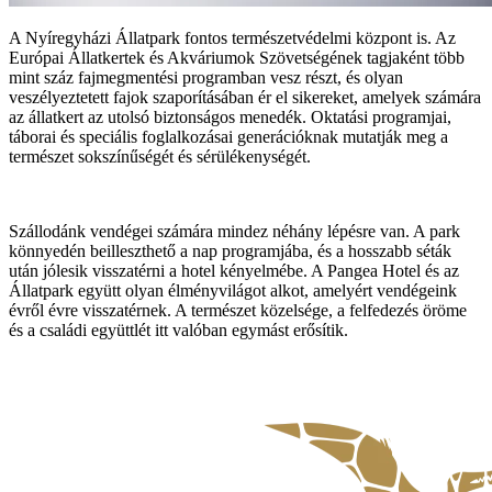
A Nyíregyházi Állatpark fontos természetvédelmi központ is. Az
Európai Állatkertek és Akváriumok Szövetségének tagjaként több
mint száz fajmegmentési programban vesz részt, és olyan
veszélyeztetett fajok szaporításában ér el sikereket, amelyek számára
az állatkert az utolsó biztonságos menedék. Oktatási programjai,
táborai és speciális foglalkozásai generációknak mutatják meg a
természet sokszínűségét és sérülékenységét.
Szállodánk vendégei számára mindez néhány lépésre van. A park
könnyedén beilleszthető a nap programjába, és a hosszabb séták
után jólesik visszatérni a hotel kényelmébe. A Pangea Hotel és az
Állatpark együtt olyan élményvilágot alkot, amelyért vendégeink
évről évre visszatérnek. A természet közelsége, a felfedezés öröme
és a családi együttlét itt valóban egymást erősítik.