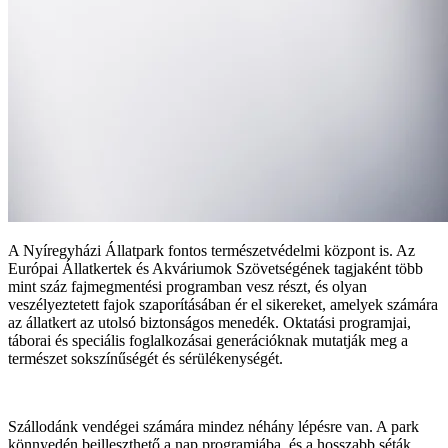
A Nyíregyházi Állatpark fontos természetvédelmi központ is. Az
Európai Állatkertek és Akváriumok Szövetségének tagjaként több
mint száz fajmegmentési programban vesz részt, és olyan
veszélyeztetett fajok szaporításában ér el sikereket, amelyek számára
az állatkert az utolsó biztonságos menedék. Oktatási programjai,
táborai és speciális foglalkozásai generációknak mutatják meg a
természet sokszínűségét és sérülékenységét.
Szállodánk vendégei számára mindez néhány lépésre van. A park
könnyedén beilleszthető a nap programjába, és a hosszabb séták