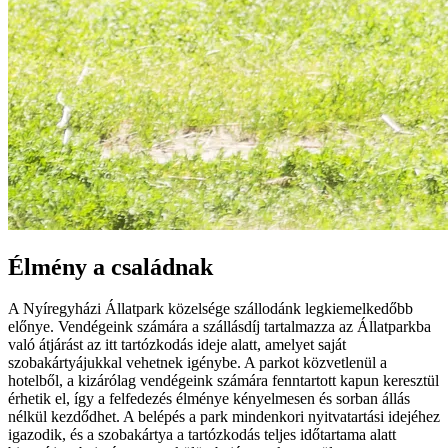
Élmény a családnak
A Nyíregyházi Állatpark közelsége szállodánk legkiemelkedőbb
előnye. Vendégeink számára a szállásdíj tartalmazza az Állatparkba
való átjárást az itt tartózkodás ideje alatt, amelyet saját
szobakártyájukkal vehetnek igénybe. A parkot közvetlenül a
hotelből, a kizárólag vendégeink számára fenntartott kapun keresztül
érhetik el, így a felfedezés élménye kényelmesen és sorban állás
nélkül kezdődhet. A belépés a park mindenkori nyitvatartási idejéhez
igazodik, és a szobakártya a tartózkodás teljes időtartama alatt