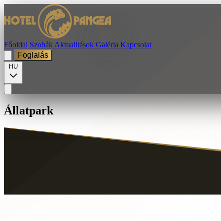
Főoldal
Szobák
Aktualitások
Galéria
Kapcsolat
Foglalás
HU
Állatpark