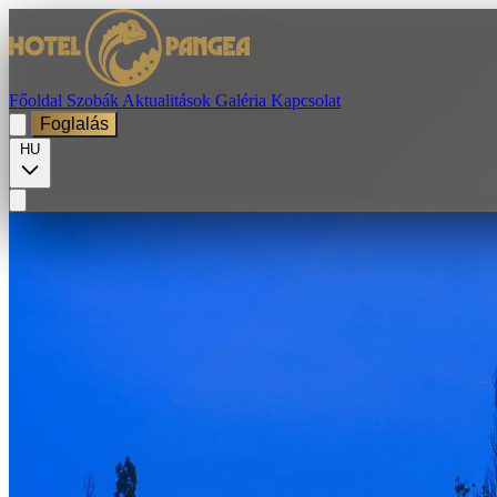
Főoldal
Szobák
Aktualitások
Galéria
Kapcsolat
Foglalás
HU