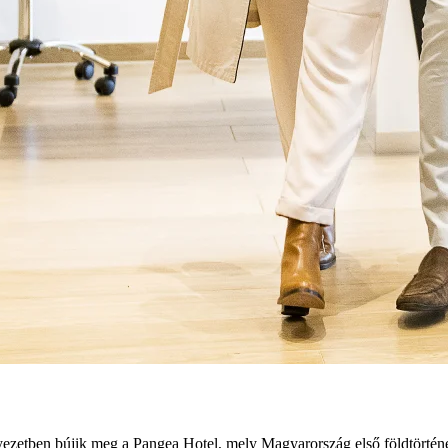
yezetben bújik meg a Pangea Hotel, mely Magyarország első földtörténet