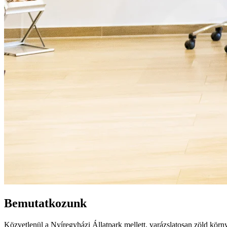
Bemutatkozunk
Közvetlenül a Nyíregyházi Állatpark mellett, varázslatosan zöld körn