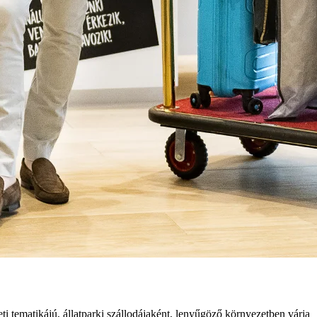
i tematikájú, állatparki szállodájaként, lenyűgöző környezetben várja