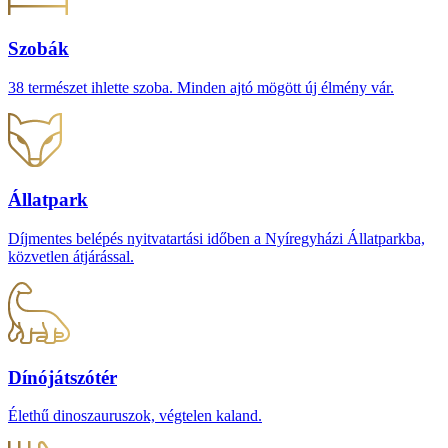
Szobák
38 természet ihlette szoba. Minden ajtó mögött új élmény vár.
Állatpark
Díjmentes belépés nyitvatartási időben a Nyíregyházi Állatparkba,
közvetlen átjárással.
Dínójátszótér
Élethű dinoszauruszok, végtelen kaland.