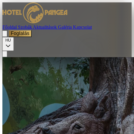
Főoldal
Szobák
Aktualitások
Galéria
Kapcsolat
Foglalás
HU