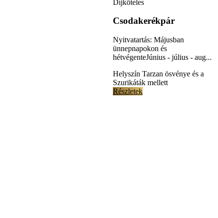
Díjköteles
Csodakerékpár
Nyitvatartás: Májusban
ünnepnapokon és
hétvégenteJúnius - július - aug...
Helyszín
Tarzan ösvénye és a
Szurikáták mellett
Részletek