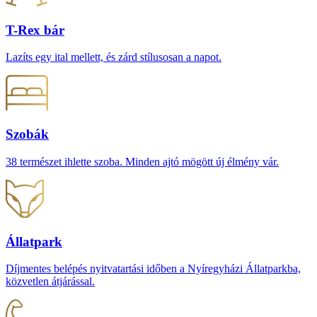
T-Rex bár
Lazíts egy ital mellett, és zárd stílusosan a napot.
Szobák
38 természet ihlette szoba. Minden ajtó mögött új élmény vár.
Állatpark
Díjmentes belépés nyitvatartási időben a Nyíregyházi Állatparkba,
közvetlen átjárással.