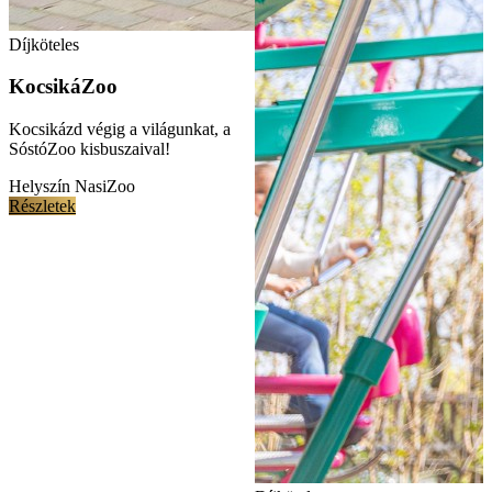
Díjköteles
KocsikáZoo
Kocsikázd végig a világunkat, a
SóstóZoo kisbuszaival!
Helyszín
NasiZoo
Részletek