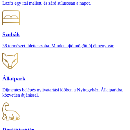
Lazíts egy ital mellett, és zárd stílusosan a napot.
Szobák
38 természet ihlette szoba. Minden ajtó mögött új élmény vár.
Állatpark
Díjmentes belépés nyitvatartási időben a Nyíregyházi Állatparkba,
közvetlen átjárással.
Dínójátszótér