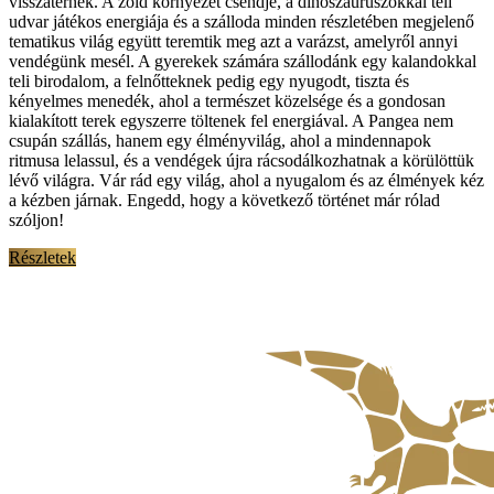
visszatérnek. A zöld környezet csendje, a dinoszauruszokkal teli
udvar játékos energiája és a szálloda minden részletében megjelenő
tematikus világ együtt teremtik meg azt a varázst, amelyről annyi
vendégünk mesél. A gyerekek számára szállodánk egy kalandokkal
teli birodalom, a felnőtteknek pedig egy nyugodt, tiszta és
kényelmes menedék, ahol a természet közelsége és a gondosan
kialakított terek egyszerre töltenek fel energiával. A Pangea nem
csupán szállás, hanem egy élményvilág, ahol a mindennapok
ritmusa lelassul, és a vendégek újra rácsodálkozhatnak a körülöttük
lévő világra. Vár rád egy világ, ahol a nyugalom és az élmények kéz
a kézben járnak. Engedd, hogy a következő történet már rólad
szóljon!
Részletek