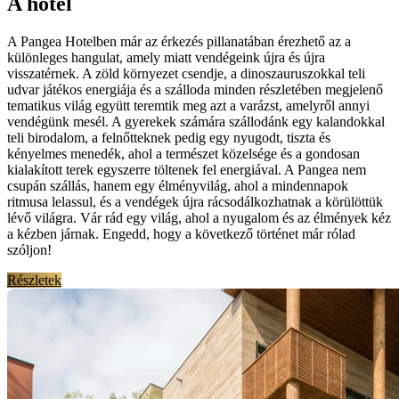
A hotel
A Pangea Hotelben már az érkezés pillanatában érezhető az a
különleges hangulat, amely miatt vendégeink újra és újra
visszatérnek. A zöld környezet csendje, a dinoszauruszokkal teli
udvar játékos energiája és a szálloda minden részletében megjelenő
tematikus világ együtt teremtik meg azt a varázst, amelyről annyi
vendégünk mesél. A gyerekek számára szállodánk egy kalandokkal
teli birodalom, a felnőtteknek pedig egy nyugodt, tiszta és
kényelmes menedék, ahol a természet közelsége és a gondosan
kialakított terek egyszerre töltenek fel energiával. A Pangea nem
csupán szállás, hanem egy élményvilág, ahol a mindennapok
ritmusa lelassul, és a vendégek újra rácsodálkozhatnak a körülöttük
lévő világra. Vár rád egy világ, ahol a nyugalom és az élmények kéz
a kézben járnak. Engedd, hogy a következő történet már rólad
szóljon!
Részletek